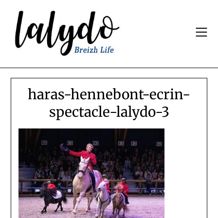
Skip
to
content
haras-hennebont-ecrin-
spectacle-lalydo-3