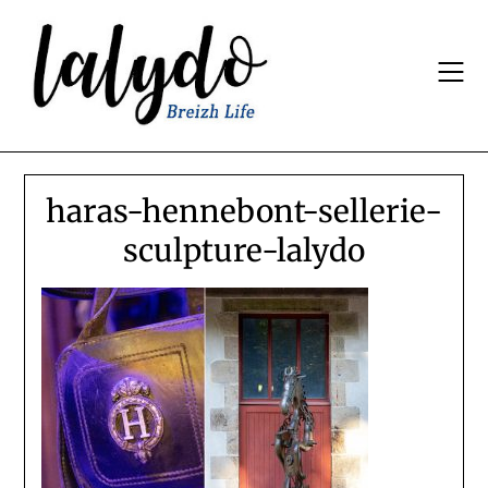
Skip
to
content
haras-hennebont-sellerie-
sculpture-lalydo