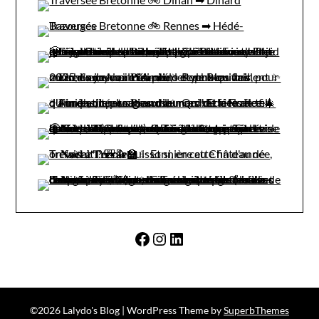
Facebook
Instagram
LinkedIn
©2026 Lalydo's Blog
| WordPress Theme by
SuperbThemes