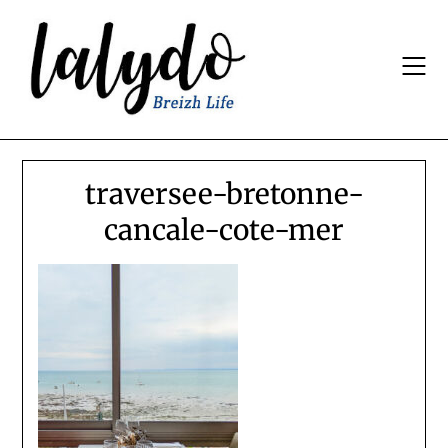
Skip
to
content
traversee-bretonne-
cancale-cote-mer