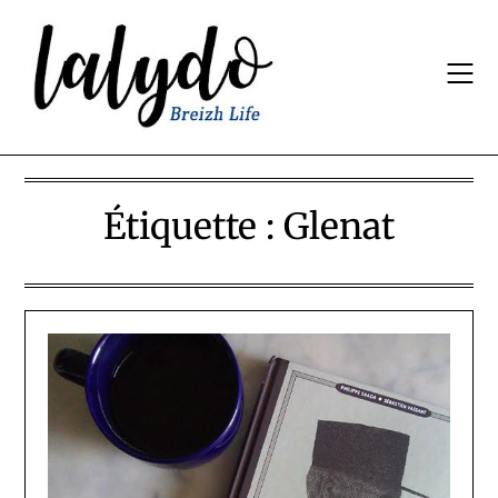
Skip
to
content
Étiquette :
Glenat