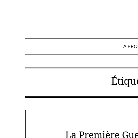
Skip
to
content
A PR
Étiqu
La Première Gue