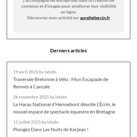
j’accompagne les entreprises dans la création de
contenus et d’images pour améliorer leur visibilité
en ligne.
Découvrez mon activité sur
aurelietiercin.fr
Derniers articles
19 avril 2026
by lalydo
Traversée Bretonne à Vélo : Mon Escapade de
Rennes à Cancale
26 novembre 2025
by lalydo
Le Haras National d’Hennebont dévoile L’Écrin, le
nouvel espace de spectacle équestre en Bretagne
11 juillet 2025
by lalydo
Plongez Dans Les Nuits de Kerjean !