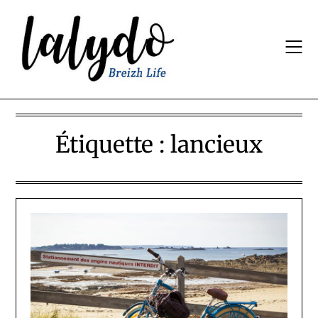
Skip
to
content
Étiquette :
lancieux