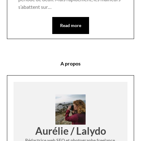
s’abattent sur…
Read more
A propos
Aurélie / Lalydo
Rédactrice web SEO et photographe freelance,