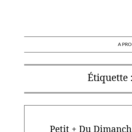
Skip
to
content
A PR
Étiquette 
Petit + Du Dimanch