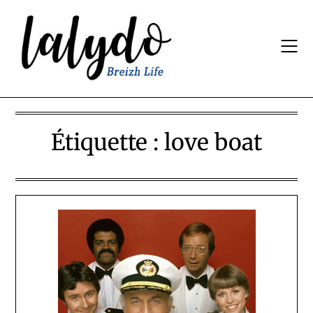
Skip
to
content
Étiquette :
love boat