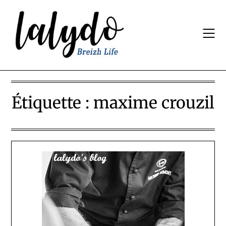
Skip
to
content
Étiquette :
maxime crouzil