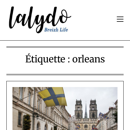
Skip
to
content
Étiquette :
orleans