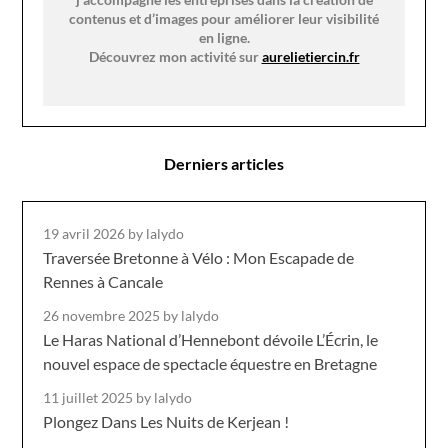
contenus et d’images pour améliorer leur visibilité
en ligne.
Découvrez mon activité sur
aurelietiercin.fr
Derniers articles
19 avril 2026
by lalydo
Traversée Bretonne à Vélo : Mon Escapade de
Rennes à Cancale
26 novembre 2025
by lalydo
Le Haras National d’Hennebont dévoile L’Écrin, le
nouvel espace de spectacle équestre en Bretagne
11 juillet 2025
by lalydo
Plongez Dans Les Nuits de Kerjean !