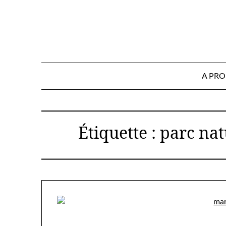
Skip
to
content
A PR
Étiquette :
parc nat