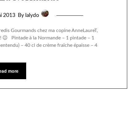
i 2013
By lalydo
rcredis Gourmands chez ma copine AnneLaureT,
e! 😉 Pintade à la Normande – 1 pintade – 1
 entendu) – 40 cl de crème fraîche épaisse – 4
ead more