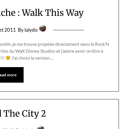
nche : Walk This Way
llet 2011
By lalydo
smith, je me trouve projetée directement dans le Rock’N
ites du Walt Disney Studios et j’adore avoir ce titre à
s!!!
J’ai choisi la version…
ead more
 The City 2