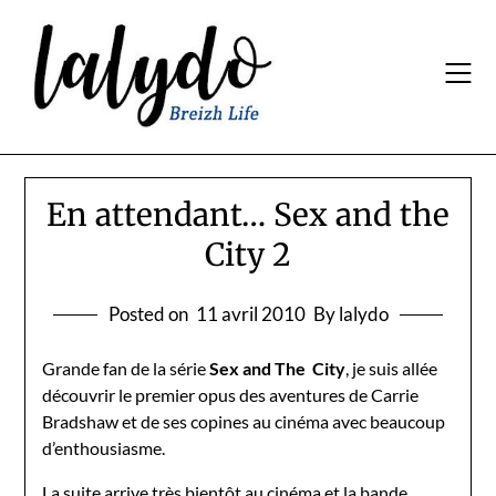
Skip
to
content
En attendant… Sex and the
City 2
Posted on
11 avril 2010
By lalydo
Grande fan de la série
Sex and The City
, je suis allée
découvrir le premier opus des aventures de Carrie
Bradshaw et de ses copines au cinéma avec beaucoup
d’enthousiasme.
La suite arrive très bientôt au cinéma et la bande