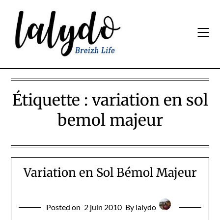
Skip
to
content
Étiquette :
variation en sol
bemol majeur
Variation en Sol Bémol Majeur
Posted on
2 juin 2010
By lalydo