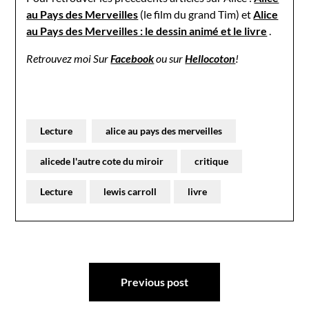
au Pays des Merveilles
(le film du grand Tim) et
Alice
au Pays des Merveilles : le dessin animé et le livre
.
Retrouvez moi Sur
Facebook
ou sur
Hellocoton
!
Lecture
alice au pays des merveilles
alicede l'autre cote du miroir
critique
Lecture
lewis carroll
livre
Navigation
Previous post
de