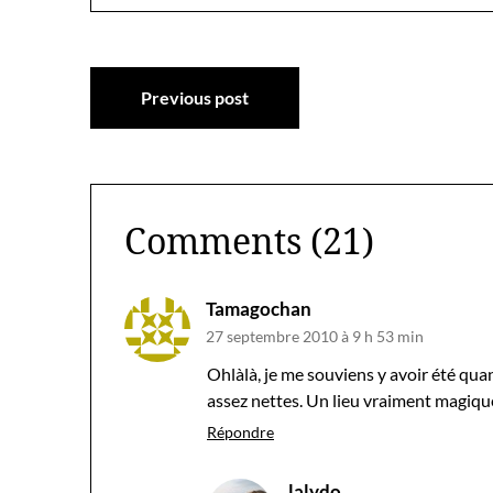
Navigation
Previous post
de
l’article
Comments (21)
Tamagochan
27 septembre 2010 à 9 h 53 min
Ohlàlà, je me souviens y avoir été qua
assez nettes. Un lieu vraiment magiqu
Répondre
lalydo