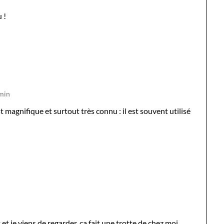
 !
 min
t magnifique et surtout très connu : il est souvent utilisé
t et je viens de regarder, ça fait une trotte de chez moi