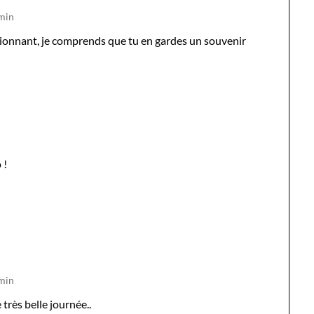
 min
sionnant, je comprends que tu en gardes un souvenir
 !
 min
très belle journée..