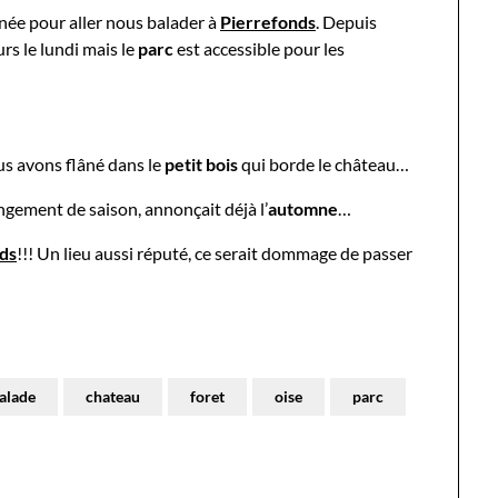
rnée pour aller nous balader à
Pierrefonds
. Depuis
rs le lundi mais le
parc
est accessible pour les
s avons flâné dans le
petit bois
qui borde le château…
ngement de saison, annonçait déjà l’
automne
…
ds
!!! Un lieu aussi réputé, ce serait dommage de passer
alade
chateau
foret
oise
parc