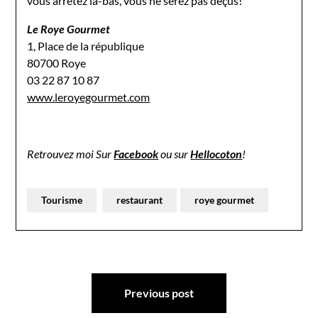
vous arrêtez là-bas, vous ne serez pas déçus!
Le Roye Gourmet
1, Place de la république
80700 Roye
03 22 87 10 87
www.leroyegourmet.com
Retrouvez moi Sur
Facebook
ou sur
Hellocoton
!
Tourisme
restaurant
roye gourmet
Navigation
Previous post
de