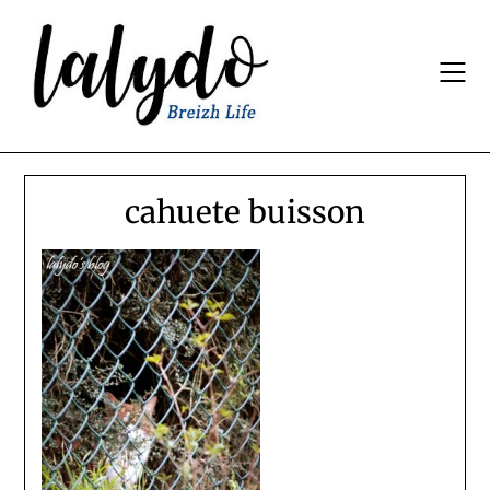
Skip
to
content
cahuete buisson