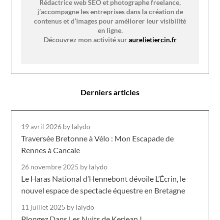
Rédactrice web SEO et photographe freelance,
j’accompagne les entreprises dans la création de
contenus et d’images pour améliorer leur visibilité
en ligne.
Découvrez mon activité sur
aurelietiercin.fr
Derniers articles
19 avril 2026
by lalydo
Traversée Bretonne à Vélo : Mon Escapade de
Rennes à Cancale
26 novembre 2025
by lalydo
Le Haras National d’Hennebont dévoile L’Écrin, le
nouvel espace de spectacle équestre en Bretagne
11 juillet 2025
by lalydo
Plongez Dans Les Nuits de Kerjean !