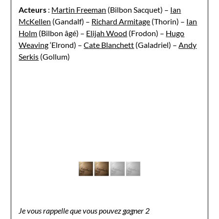
Acteurs
:
Martin Freeman
(Bilbon Sacquet) –
Ian
McKellen
(Gandalf) –
Richard Armitage
(Thorin) –
Ian
Holm
(Bilbon âgé) –
Elijah Wood
(Frodon) –
Hugo
Weaving
‘Elrond) –
Cate Blanchett
(Galadriel) –
Andy
Serkis
(Gollum)
Je vous rappelle que vous pouvez gagner 2