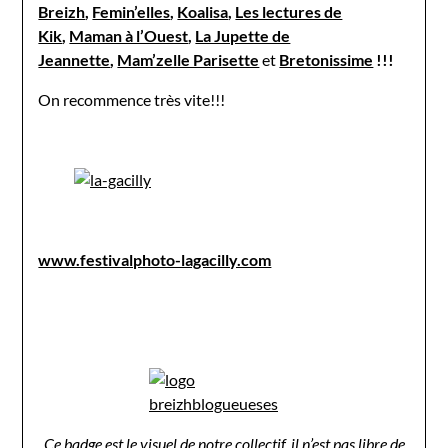
Breizh
,
Femin’elles
,
Koalisa
,
Les lectures de
Kik
,
Maman à l’Ouest
,
La Jupette de
Jeannette
,
Mam’zelle Parisette
et
Bretonissime
!!!
On recommence très vite!!!
www.festivalphoto-lagacilly.com
Ce badge est le visuel de notre collectif, il n’est pas libre de