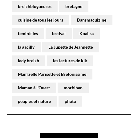
breizhblogueuses
bretagne
cuisine de tous les jours
Dansmacuizine
femin'elles
festival
Koalisa
la gacilly
La Jupette de Jeannette
lady breizh
les lectures de kik
Mam’zelle Parisette et Bretonissime
Maman à l’Ouest
morbihan
peuples et nature
photo
Navigation