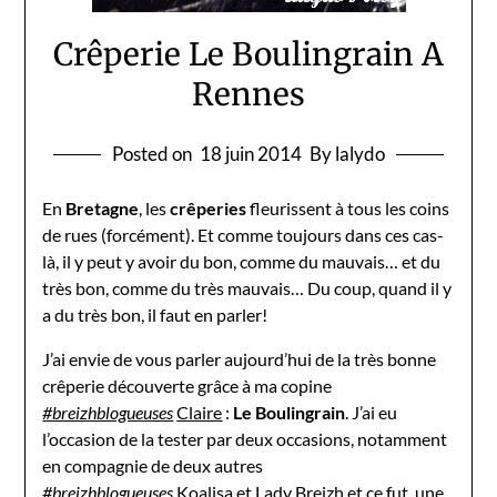
Crêperie Le Boulingrain A
Rennes
Posted on
18 juin 2014
By lalydo
En
Bretagne
, les
crêperies
fleurissent à tous les coins
de rues (forcément). Et comme toujours dans ces cas-
là, il y peut y avoir du bon, comme du mauvais… et du
très bon, comme du très mauvais… Du coup, quand il y
a du très bon, il faut en parler!
J’ai envie de vous parler aujourd’hui de la très bonne
crêperie découverte grâce à ma copine
#breizhblogueuses
Claire
:
Le Boulingrain
. J’ai eu
l’occasion de la tester par deux occasions, notamment
en compagnie de deux autres
#breizhblogueuses
Koalisa
et
Lady Breizh
et ce fut, une