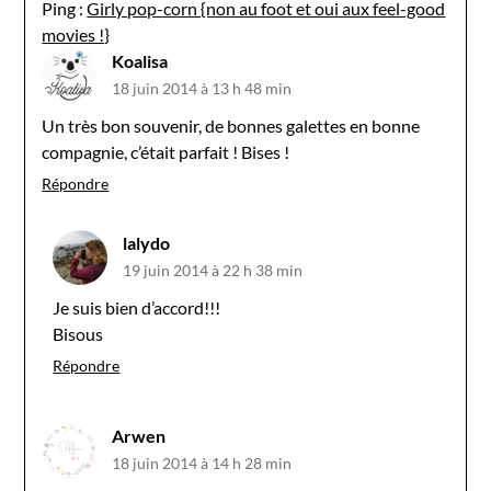
Ping :
Girly pop-corn {non au foot et oui aux feel-good
movies !}
Koalisa
18 juin 2014 à 13 h 48 min
Un très bon souvenir, de bonnes galettes en bonne
compagnie, c’était parfait ! Bises !
Répondre
lalydo
19 juin 2014 à 22 h 38 min
Je suis bien d’accord!!!
Bisous
Répondre
Arwen
18 juin 2014 à 14 h 28 min