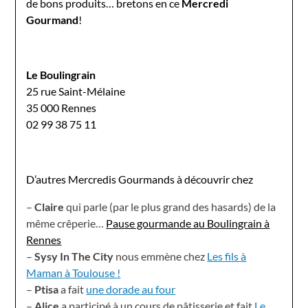
de bons produits… bretons en ce
Mercredi
Gourmand
!
Le Boulingrain
25 rue Saint-Mélaine
35 000 Rennes
02 99 38 75 11
D’autres Mercredis Gourmands à découvrir chez
–
Claire
qui parle (par le plus grand des hasards) de la
même crêperie…
Pause gourmande au Boulingrain à
Rennes
–
Sysy In The City
nous emmène chez
Les fils à
Maman à Toulouse !
–
Ptisa
a fait
une dorade au four
–
Alice
a participé à un cours de pâtisserie et fait
Le