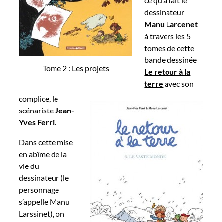
ce qu’a fait le
dessinateur
Manu Larcenet
à travers les 5
tomes de cette
bande dessinée
Tome 2 : Les projets
Le retour à la
terre
avec son
complice, le
scénariste
Jean-
Yves Ferri
.
Dans cette mise
en abîme de la
vie du
dessinateur (le
personnage
s’appelle Manu
Larssinet), on