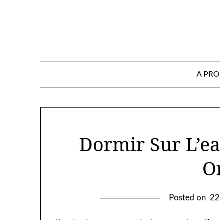
Skip
to
content
A PR
Dormir Sur L’e
O
Posted on
22