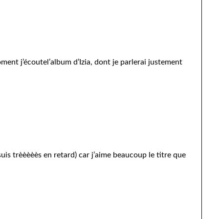
ment j’écoutel’album d’Izia, dont je parlerai justement
je suis trèèèèès en retard) car j’aime beaucoup le titre que