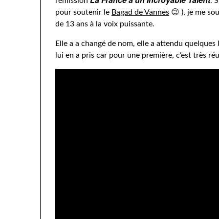
l’émission
. 
pour soutenir le
Bagad de Vannes
😉 ), je me sou
de 13 ans à la voix puissante.
Elle a a changé de nom, elle a attendu quelques
lui en a pris car pour une première, c’est très réu