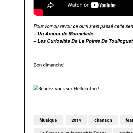
Pour voir ou revoir ce qu’il s’est passé cette se
–
Un Amour de Marmelade
–
Les Curiosités De La Pointe De Toulinguet
Bon dimanche!
Musique
2014
chanson
fea
La France a un Incroyable Talent
marina