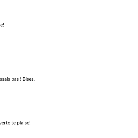
e!
sais pas ! Bises.
rte te plaise!