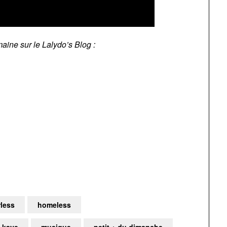
maine sur le Lalydo’s Blog :
rless
homeless
 kaye
musique
petit + du dimanche