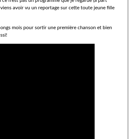
Si ce n’est pas un programme que je regarde (à part
viens avoir vu un reportage sur cette toute jeune fille
 longs mois pour sortir une première chanson et bien
ssi!