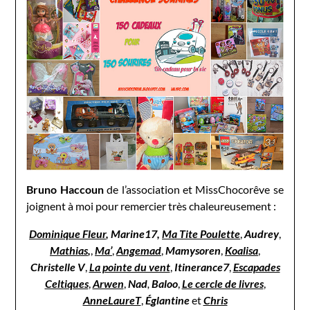
Bruno Haccoun
de l’association et MissChocorêve se
joignent à moi pour remercier très chaleureusement :
Dominique Fleur
,
Marine17,
Ma Tite Poulette
,
Audrey
,
Mathias
,
,
Ma’
,
Angemad
,
Mamysoren
,
Koalisa
,
Christelle V
,
La pointe du vent
,
Itinerance7
,
Escapades
Celtiques
,
Arwen
,
Nad
,
Baloo
,
Le cercle de livres
,
AnneLaureT
,
Églantine
et
Chris