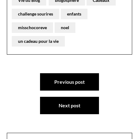
Vie du Blog
blogosphere
Cadeaux
challenge sourires
enfants
misschocoreve
noel
un cadeau pour la vie
Navigation
Previous post
de
l’article
Next post