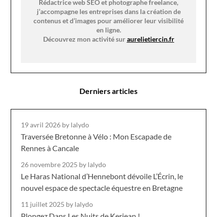
Rédactrice web SEO et photographe freelance,
j’accompagne les entreprises dans la création de
contenus et d’images pour améliorer leur visibilité
en ligne.
Découvrez mon activité sur
aurelietiercin.fr
Derniers articles
19 avril 2026
by lalydo
Traversée Bretonne à Vélo : Mon Escapade de
Rennes à Cancale
26 novembre 2025
by lalydo
Le Haras National d’Hennebont dévoile L’Écrin, le
nouvel espace de spectacle équestre en Bretagne
11 juillet 2025
by lalydo
Plongez Dans Les Nuits de Kerjean !