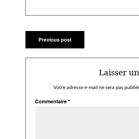
Navigation
Previous post
de
l’article
Laisser u
Votre adresse e-mail ne sera pas publié
Commentaire
*