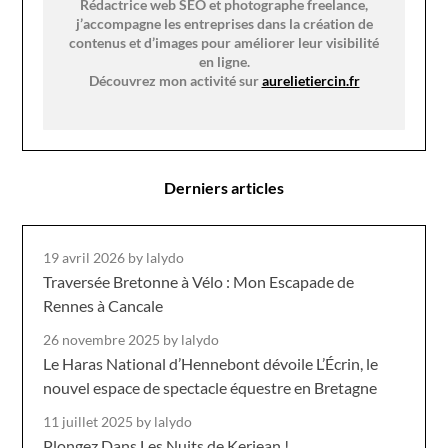
Rédactrice web SEO et photographe freelance,
j’accompagne les entreprises dans la création de
contenus et d’images pour améliorer leur visibilité
en ligne.
Découvrez mon activité sur
aurelietiercin.fr
Derniers articles
19 avril 2026
by lalydo
Traversée Bretonne à Vélo : Mon Escapade de
Rennes à Cancale
26 novembre 2025
by lalydo
Le Haras National d’Hennebont dévoile L’Écrin, le
nouvel espace de spectacle équestre en Bretagne
11 juillet 2025
by lalydo
Plongez Dans Les Nuits de Kerjean !