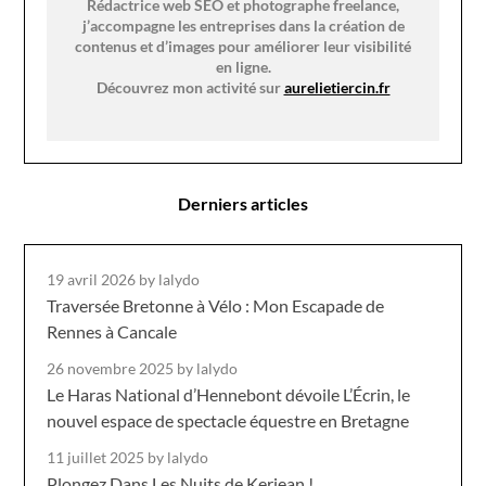
Rédactrice web SEO et photographe freelance,
j’accompagne les entreprises dans la création de
contenus et d’images pour améliorer leur visibilité
en ligne.
Découvrez mon activité sur
aurelietiercin.fr
Derniers articles
19 avril 2026
by lalydo
Traversée Bretonne à Vélo : Mon Escapade de
Rennes à Cancale
26 novembre 2025
by lalydo
Le Haras National d’Hennebont dévoile L’Écrin, le
nouvel espace de spectacle équestre en Bretagne
11 juillet 2025
by lalydo
Plongez Dans Les Nuits de Kerjean !