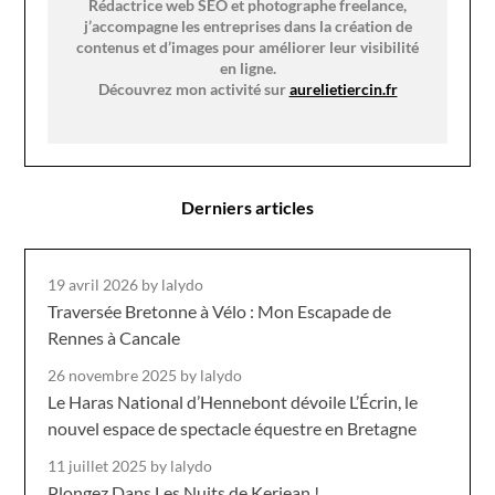
Rédactrice web SEO et photographe freelance,
j’accompagne les entreprises dans la création de
contenus et d’images pour améliorer leur visibilité
en ligne.
Découvrez mon activité sur
aurelietiercin.fr
Derniers articles
19 avril 2026
by lalydo
Traversée Bretonne à Vélo : Mon Escapade de
Rennes à Cancale
26 novembre 2025
by lalydo
Le Haras National d’Hennebont dévoile L’Écrin, le
nouvel espace de spectacle équestre en Bretagne
11 juillet 2025
by lalydo
Plongez Dans Les Nuits de Kerjean !