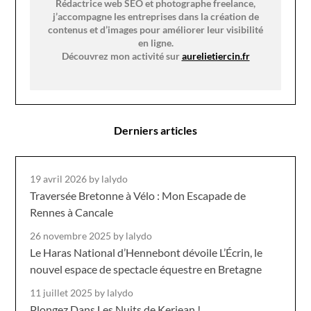
Rédactrice web SEO et photographe freelance,
j’accompagne les entreprises dans la création de
contenus et d’images pour améliorer leur visibilité
en ligne.
Découvrez mon activité sur
aurelietiercin.fr
Derniers articles
19 avril 2026
by lalydo
Traversée Bretonne à Vélo : Mon Escapade de
Rennes à Cancale
26 novembre 2025
by lalydo
Le Haras National d’Hennebont dévoile L’Écrin, le
nouvel espace de spectacle équestre en Bretagne
11 juillet 2025
by lalydo
Plongez Dans Les Nuits de Kerjean !