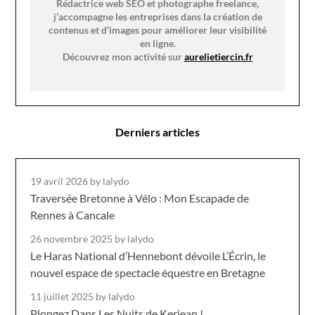
Rédactrice web SEO et photographe freelance,
j’accompagne les entreprises dans la création de
contenus et d’images pour améliorer leur visibilité
en ligne.
Découvrez mon activité sur
aurelietiercin.fr
Derniers articles
19 avril 2026
by lalydo
Traversée Bretonne à Vélo : Mon Escapade de
Rennes à Cancale
26 novembre 2025
by lalydo
Le Haras National d’Hennebont dévoile L’Écrin, le
nouvel espace de spectacle équestre en Bretagne
11 juillet 2025
by lalydo
Plongez Dans Les Nuits de Kerjean !