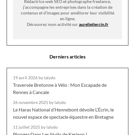
Rédactrice web SEO et photographe freelance,
j’accompagne les entreprises dans la création de
contenus et d’images pour améliorer leur visibilité
en ligne.
Découvrez mon activité sur
aurelietiercin.fr
Derniers articles
19 avril 2026
by lalydo
Traversée Bretonne à Vélo : Mon Escapade de
Rennes à Cancale
26 novembre 2025
by lalydo
Le Haras National d’Hennebont dévoile L’Écrin, le
nouvel espace de spectacle équestre en Bretagne
11 juillet 2025
by lalydo
Plongez Dans Les Nuits de Kerjean !