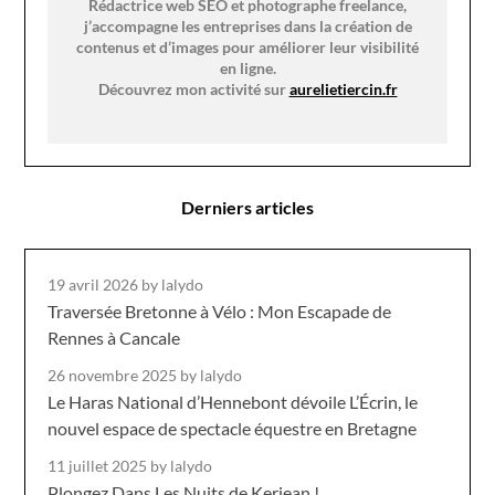
Rédactrice web SEO et photographe freelance,
j’accompagne les entreprises dans la création de
contenus et d’images pour améliorer leur visibilité
en ligne.
Découvrez mon activité sur
aurelietiercin.fr
Derniers articles
19 avril 2026
by lalydo
Traversée Bretonne à Vélo : Mon Escapade de
Rennes à Cancale
26 novembre 2025
by lalydo
Le Haras National d’Hennebont dévoile L’Écrin, le
nouvel espace de spectacle équestre en Bretagne
11 juillet 2025
by lalydo
Plongez Dans Les Nuits de Kerjean !