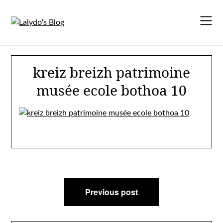
Skip
to
content
kreiz breizh patrimoine
musée ecole bothoa 10
Navigation
Previous post
de
l’article