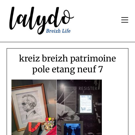
Skip
to
content
kreiz breizh patrimoine
pole etang neuf 7