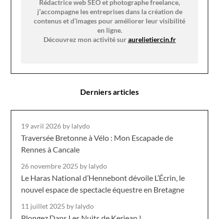
Rédactrice web SEO et photographe freelance,
j’accompagne les entreprises dans la création de
contenus et d’images pour améliorer leur visibilité
en ligne.
Découvrez mon activité sur
aurelietiercin.fr
Derniers articles
19 avril 2026
by lalydo
Traversée Bretonne à Vélo : Mon Escapade de
Rennes à Cancale
26 novembre 2025
by lalydo
Le Haras National d’Hennebont dévoile L’Écrin, le
nouvel espace de spectacle équestre en Bretagne
11 juillet 2025
by lalydo
Plongez Dans Les Nuits de Kerjean !