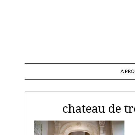
Skip
to
content
A PR
chateau de tr