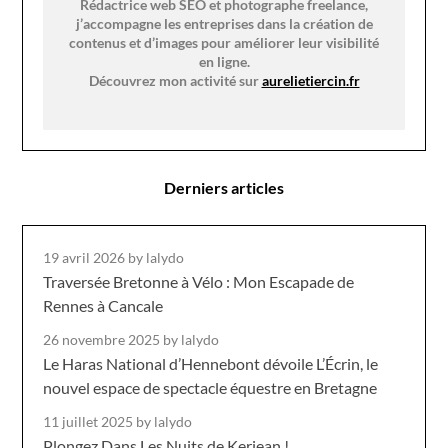
Rédactrice web SEO et photographe freelance,
j’accompagne les entreprises dans la création de
contenus et d’images pour améliorer leur visibilité
en ligne.
Découvrez mon activité sur
aurelietiercin.fr
Derniers articles
19 avril 2026
by lalydo
Traversée Bretonne à Vélo : Mon Escapade de
Rennes à Cancale
26 novembre 2025
by lalydo
Le Haras National d’Hennebont dévoile L’Écrin, le
nouvel espace de spectacle équestre en Bretagne
11 juillet 2025
by lalydo
Plongez Dans Les Nuits de Kerjean !