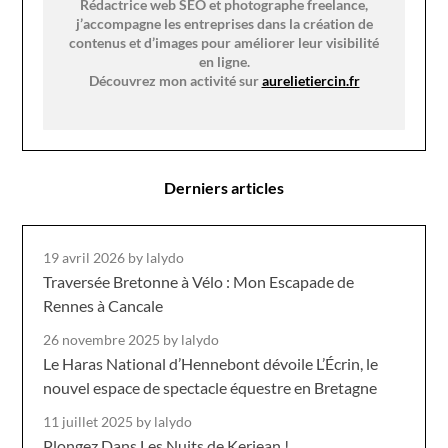
Rédactrice web SEO et photographe freelance,
j’accompagne les entreprises dans la création de
contenus et d’images pour améliorer leur visibilité
en ligne.
Découvrez mon activité sur
aurelietiercin.fr
Derniers articles
19 avril 2026
by lalydo
Traversée Bretonne à Vélo : Mon Escapade de
Rennes à Cancale
26 novembre 2025
by lalydo
Le Haras National d’Hennebont dévoile L’Écrin, le
nouvel espace de spectacle équestre en Bretagne
11 juillet 2025
by lalydo
Plongez Dans Les Nuits de Kerjean !