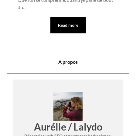
du…
Read more
A propos
Aurélie / Lalydo
Rédactrice web SEO et photographe freelance,