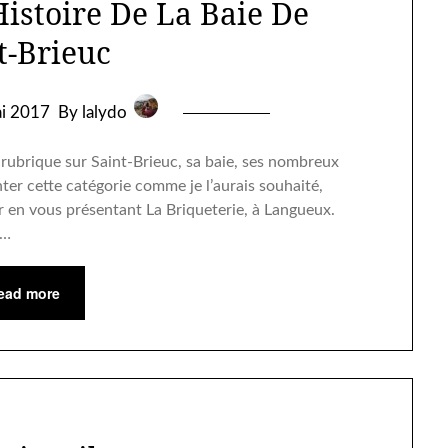
Histoire De La Baie De
t-Brieuc
i 2017
By lalydo
e rubrique sur Saint-Brieuc, sa baie, ses nombreux
nter cette catégorie comme je l’aurais souhaité,
eur en vous présentant La Briqueterie, à Langueux.
e…
ead more