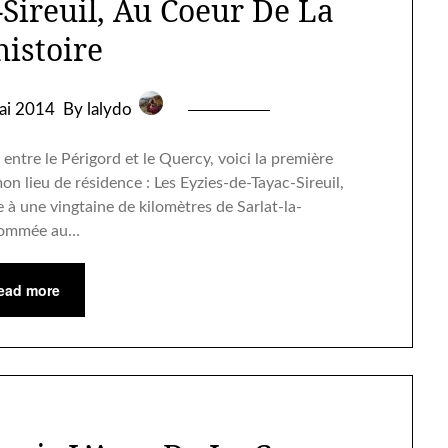
-Sireuil, Au Coeur De La
histoire
ai 2014
By lalydo
ntre le Périgord et le Quercy, voici la première
n lieu de résidence : Les Eyzies-de-Tayac-Sireuil,
à une vingtaine de kilomètres de Sarlat-la-
enommée au…
ead more