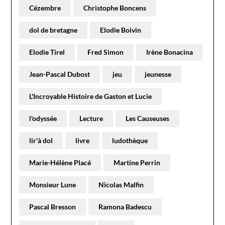
Cézembre
Christophe Boncens
dol de bretagne
Elodie Boivin
Elodie Tirel
Fred Simon
Irène Bonacina
Jean-Pascal Dubost
jeu
jeunesse
L'Incroyable Histoire de Gaston et Lucie
l'odyssée
Lecture
Les Causeuses
lir'à dol
livre
ludothèque
Marie-Hélène Placé
Martine Perrin
Monsieur Lune
Nicolas Malfin
Pascal Bresson
Ramona Badescu