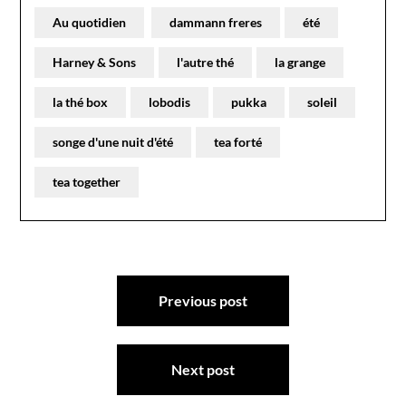
Au quotidien
dammann freres
été
Harney & Sons
l'autre thé
la grange
la thé box
lobodis
pukka
soleil
songe d'une nuit d'été
tea forté
tea together
Navigation
Previous post
de
l’article
Next post