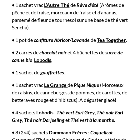
♦ 1 sachet vrac
L’Autre Thé
de
Rêve d’été
(Arômes de
pêche et de fraise, morceaux de fraise et d’ananas,
parsemé de fleur de tournesol sur une base de thé vert
Sencha).
♦ 1 pot de
confiture Abricot/Lavande
de
Tea Together
.
♦ 2 carrés de
chocolat noir
et 4 bûchettes de
sucre de
canne bio
Lobodis
.
♦ 1 sachet de
gauffrettes
.
♦ 1 sachet vrac
La Grange
de
Pique Nique
(Morceaux
de raisins, de canneberges, de pommes, de carottes, de
betteraves rouge et d’hibiscus). A déguster glacé!
♦ 4 sachets
Lobodis
:
Thé vert Earl Grey
,
Thé noir Earl
Grey
,
Thé noir Darjeeling
et
Thé vert à la menthe
.
♦ 8 (2×4) sachets
Dammann Frères
:
Coquelicot
Gourmand
(Thé noir de Chine et de Ceylan, pétales de