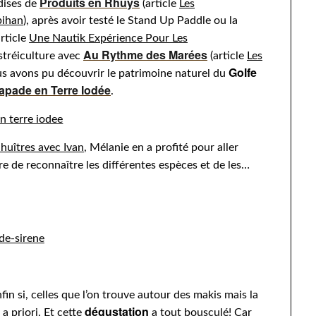
Produits en Rhuys
dises de
(article
Les
bihan
), après avoir testé le Stand Up Paddle ou la
rticle
Une Nautik Expérience Pour Les
Au Rythme des Marées
ostréiculture avec
(article
Les
Golfe
us avons pu découvrir le patrimoine naturel du
apade en Terre Iodée
.
 huîtres avec Ivan
, Mélanie en a profité pour aller
e de reconnaître les différentes espèces et de les…
fin si, celles que l’on trouve autour des makis mais la
dégustation
a priori. Et cette
a tout bousculé! Car