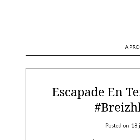
Skip
to
content
A PR
Escapade En Te
#Breizh
Posted on
18 