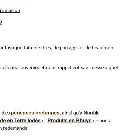
fantastique faite de rires, de partages et de beaucoup
cellents souvenirs et nous rappellent sans cesse à quel
a
expériences bretonnes
,
Nautik
d’
ainsi qu’à
de en Terre Iodée
Produits en Rhuys
et
de nous
 en redemande!