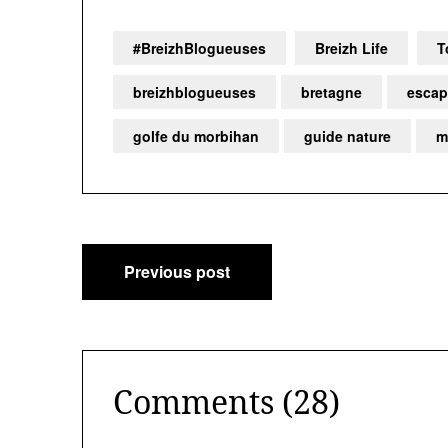
#BreizhBlogueuses
Breizh Life
T
breizhblogueuses
bretagne
escap
golfe du morbihan
guide nature
m
Navigation
Previous post
de
l’article
Comments (28)