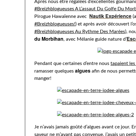
Après nous être régalées d’excellentes gourman
#Breizhblogueuses A L’assaut Du Golfe Du Mor
Nautik Expérience
Pirogue Hawaïenne avec
(a
#Breizhblogueuses!
) et après avoir découvert l’
#Breizhblogueuses Au Rythme Des Marées
), no
du Morbihan
Esc
, avec Mélanie guide nature d’
Pendant que certaines d’entre nous
tapaient les
algues
ramasser quelques
afin de nous permettr
manger!
Je n’avais jamais goûté d’algues avant ce jour. En
saveur ne m’ayant pas convenue, j’avais un petit 