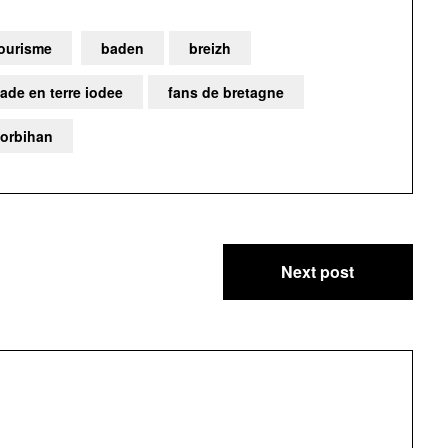
ourisme
baden
breizh
ade en terre iodee
fans de bretagne
orbihan
Next post